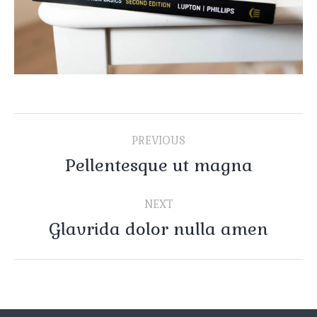
PROJECT
PREVIOUS
NAVIGATION
Pellentesque ut magna
Previous
project:
NEXT
Glavrida dolor nulla amen
Next
project: